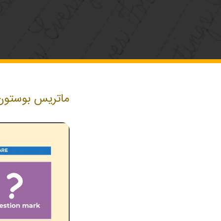
ماتریس بوستون یا BCG: توصیه‌های راهبردی بر