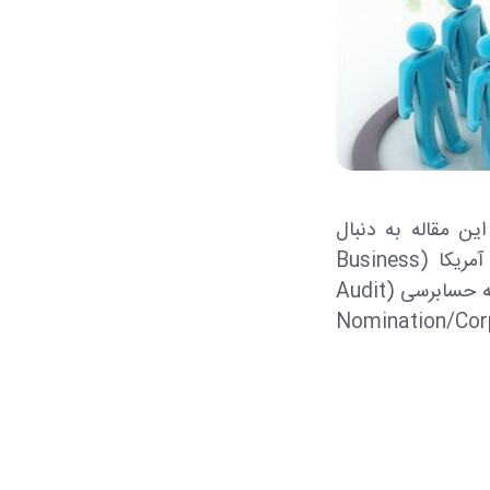
ین مقاله به دنبال
معرفی کمیته‌های هیئت‌مدیره در حاکمیت شرکتی بر اساس استاندارد کسب‌وکار آمریکا (Business
Roundtable) هستم. کمیته‌هایی که در این مقاله به آنها می‌پردازم عبارتند از: کمیته حسابرسی (Audit
تی (Nomination/Corporate governance